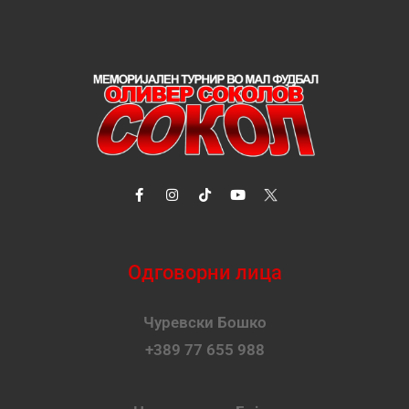
Одговорни лица
Чуревски Бошко
+389 77 655 988