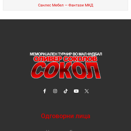
Санлес Мебел — Фантази МКД
Одговорни лица