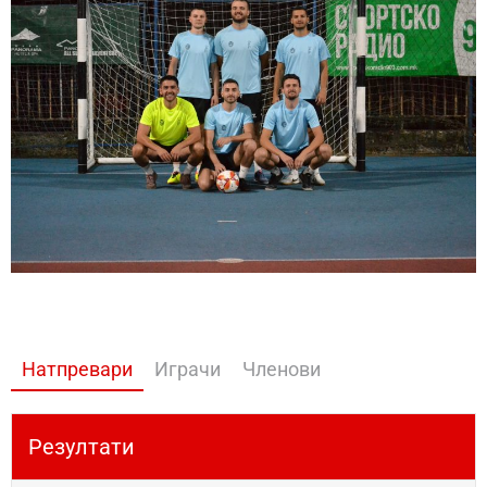
Натпревари
Играчи
Членови
Резултати