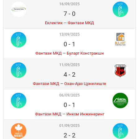
16/09/2025
7
-
0
Еклектик — Фантази МКД
13/09/2025
0
-
1
Фантази МКД — Буларт Констракшн
11/09/2025
4
-
2
Фантази МКД — Озан-Ајаз Црнилиште
06/09/2025
0
-
1
Фантази МКД — Инком Инжинеринг
01/09/2025
2
-
2